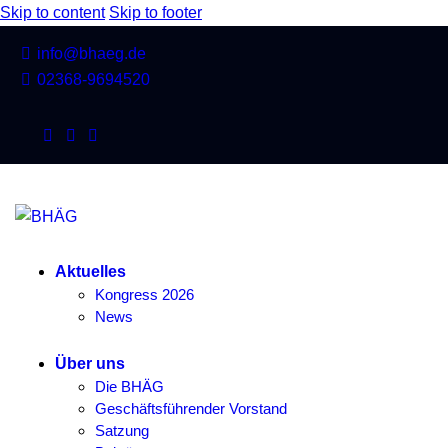
Skip to content
Skip to footer
info@bhaeg.de
02368-9694520
Aktuelles
Kongress 2026
News
Über uns
Die BHÄG
Geschäftsführender Vorstand
Satzung