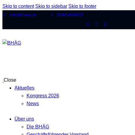
Skip to content
Skip to sidebar
Skip to footer
info@bhaeg.de
02368-9694520
Close
Aktuelles
Kongress 2026
News
Über uns
Die BHÄG
Geschäftsführender Vorstand