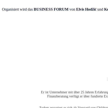
Organisiert wird das
BUSINESS FORUM
von
Elvis Hodžić
und
Ke
Er ist Unternehmer mit über 25 Jahren Erfahrung
Finanzberatung verfügt er über fundierte Ex
Zudem engagiert er sich als Vorstand von Children