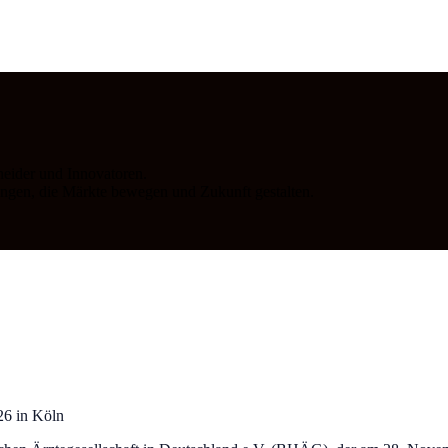
heider und Innovatoren.
dungen, die Märkte bewegen und Zukunft gestalten.
6 in Köln