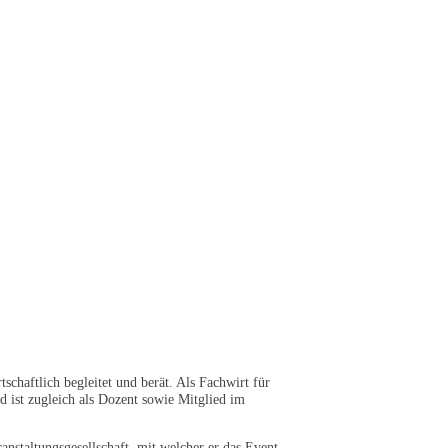
haftlich begleitet und berät. Als Fachwirt für
 ist zugleich als Dozent sowie Mitglied im
anstaltungsgesellschaft, mit welcher er das Event