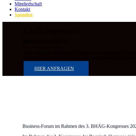
Mitgliedschaft
Kontakt
Spenden
3. BHÄG Kongress 2026
BUSINESS FORUM
Deutschland – Bosnien & Herzegowina
Eine exklusive Plattform für führende Unternehmer, Entsc
Hier entstehen nicht nur Kontakte, hier entstehen Verbin
HIER ANFRAGEN
Business-Forum im Rahmen des 3. BHÄG-Kongresses 202