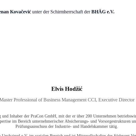
nan Kovačević
unter der Schirmherrschaft der
BHÄG e.V.
Elvis Hodžić
Master Professional of Business Management CCI, Executive Director
 und Inhaber der PraCon GmbH, mit der er über 200 Unternehmen betriebswirtsc
pertise im Bereich unternehmerischer Absicherungs- und Vorsorgestrukturen und
Prüfungsausschuss der Industrie- und Handelskammer tätig.
 Unchained e.V. im sozialen Bereich und ist Mitgesellschafter der Südevent Ver