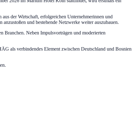
r 2026 im Maritim Hotel Köln stattfindet, wird erstmals ein
n aus der Wirtschaft, erfolgreichen Unternehmerinnen und
nen anzustoßen und bestehende Netzwerke weiter auszubauen.
enen Branchen. Neben Impulsvorträgen und moderierten
er BHÄG als verbindendes Element zwischen Deutschland und Bosnien
en.