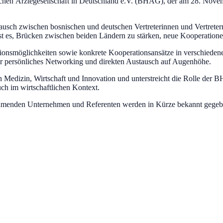
en Ärztegesellschaft in Deutschland e.V. (BHÄG), der am 28. Novembe
tausch zwischen bosnischen und deutschen Vertreterinnen und Vertreter
ist es, Brücken zwischen beiden Ländern zu stärken, neue Kooperatio
stitionsmöglichkeiten sowie konkrete Kooperationsansätze in verschied
r persönliches Networking und direkten Austausch auf Augenhöhe.
hen Medizin, Wirtschaft und Innovation und unterstreicht die Rolle d
ch im wirtschaftlichen Kontext.
ehmenden Unternehmen und Referenten werden in Kürze bekannt gegeb