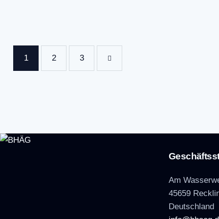
1
2
>
3
Geschäftsst
Am Wasserwe
45659 Reckli
Deutschland