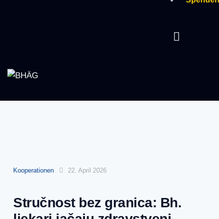
Kooperationen
22. April 2026
Stručnost bez granica: Bh.
ljekari jačaju zdravstveni