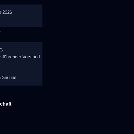
s 2026
s
ÄG
sführender Vorstand
n Sie uns
schaft
n