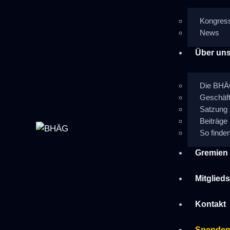
Kongres
News
Über un
Die BH
Geschäft
Satzung
Beiträge
So finde
Gremien
Mitglied
Kontakt
Spende