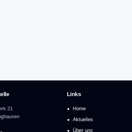
elle
Links
rk 21
Home
nghausen
Aktuelles
Über uns